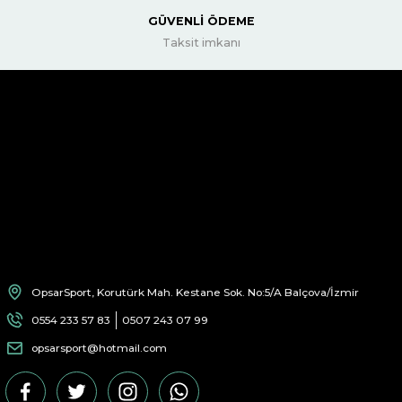
GÜVENLİ ÖDEME
Taksit imkanı
OpsarSport, Korutürk Mah. Kestane Sok. No:5/A Balçova/İzmir
0554 233 57 83
0507 243 07 99
opsarsport@hotmail.com