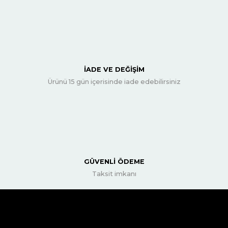
İADE VE DEĞİŞİM
Ürünü 15 gün içerisinde iade edebilirsiniz
GÜVENLİ ÖDEME
Taksit imkanı