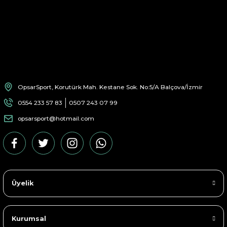
OpsarSport, Korutürk Mah. Kestane Sok. No:5/A Balçova/İzmir
0554 233 57 83
0507 243 07 99
opsarsport@hotmail.com
Üyelik
Kurumsal