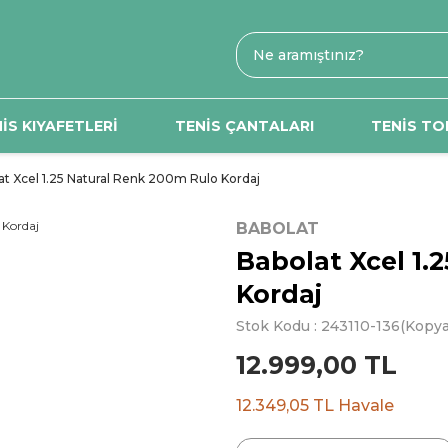
İS KIYAFETLERİ
TENİS ÇANTALARI
TENİS TO
at Xcel 1.25 Natural Renk 200m Rulo Kordaj
BABOLAT
Babolat Xcel 1.
Kordaj
Stok Kodu : 243110-136(Kopy
12.999,00 TL
12.349,05 TL Havale