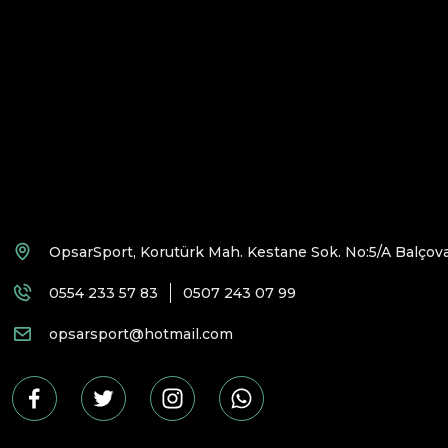
OpsarSport, Korutürk Mah. Kestane Sok. No:5/A Balçova
0554 233 57 83
0507 243 07 99
opsarsport@hotmail.com