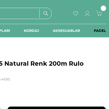
PLARI
KORDAJ
AKSESUARLAR
PADEL
25 Natural Renk 200m Rulo
a-HJY)