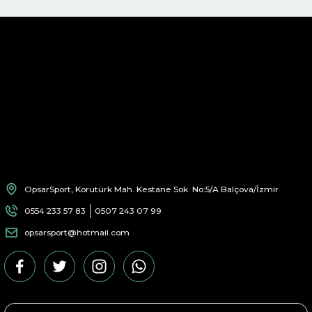
OpsarSport, Korutürk Mah. Kestane Sok. No:5/A Balçova/İzmir
0554 233 57 83
0507 243 07 99
opsarsport@hotmail.com