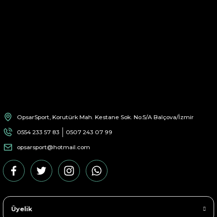
OpsarSport, Korutürk Mah. Kestane Sok. No:5/A Balçova/İzmir
0554 233 57 83
0507 243 07 99
opsarsport@hotmail.com
Üyelik