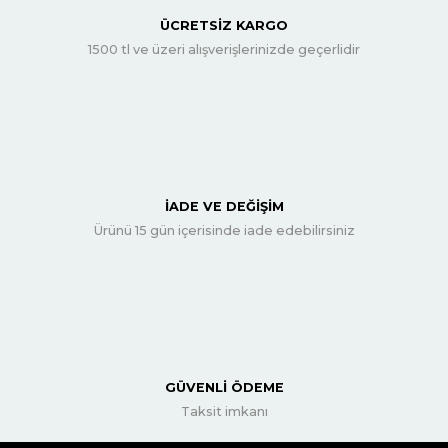
ÜCRETSİZ KARGO
1500 tl ve üzeri alışverişlerinizde geçerlidir
İADE VE DEĞİŞİM
Ürünü 15 gün içerisinde iade edebilirsiniz
GÜVENLİ ÖDEME
Taksit imkanı