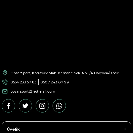
OpsarSport, Korutürk Mah. Kestane Sok. No:5/A Balçova/İzmir
0554 233 57 83
0507 243 07 99
opsarsport@hotmail.com
Üyelik