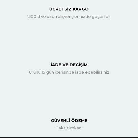
ÜCRETSİZ KARGO
1500 tl ve üzeri alışverişlerinizde geçerlidir
İADE VE DEĞİŞİM
Ürünü 15 gün içerisinde iade edebilirsiniz
GÜVENLİ ÖDEME
Taksit imkanı