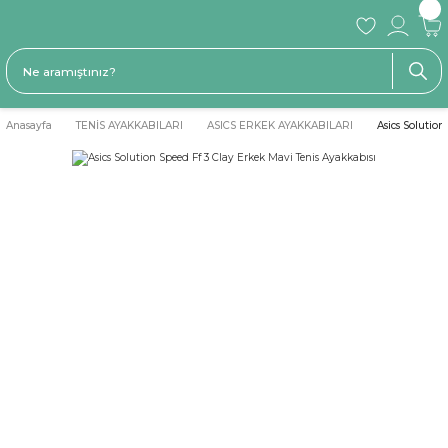
Anasayfa
TENİS AYAKKABILARI
ASICS ERKEK AYAKKABILARI
Asics Solution