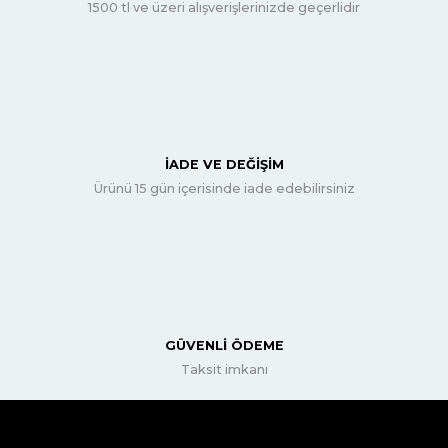
1500 tl ve üzeri alışverişlerinizde geçerlidir
İADE VE DEĞİŞİM
Ürünü 15 gün içerisinde iade edebilirsiniz
GÜVENLİ ÖDEME
Taksit imkanı