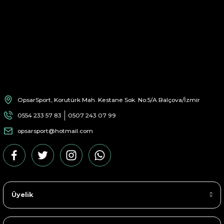
OpsarSport, Korutürk Mah. Kestane Sok. No:5/A Balçova/İzmir
0554 233 57 83
0507 243 07 99
opsarsport@hotmail.com
Üyelik