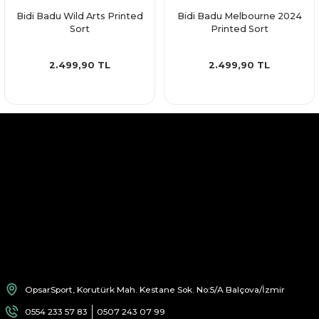
Bidi Badu Wild Arts Printed
Bidi Badu Melbourne 2024
Sort
Printed Sort
2.499,90 TL
2.499,90 TL
OpsarSport, Korutürk Mah. Kestane Sok. No:5/A Balçova/İzmir
0554 233 57 83
0507 243 07 99