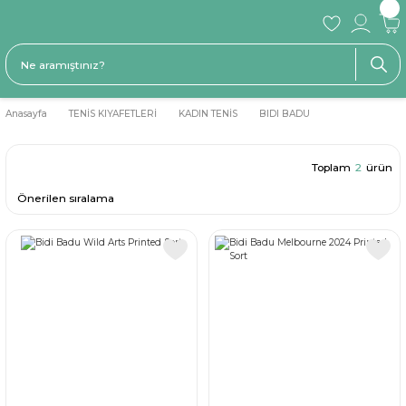
Anasayfa
TENİS KIYAFETLERİ
KADIN TENİS
BIDI BADU
Toplam
2
ürün