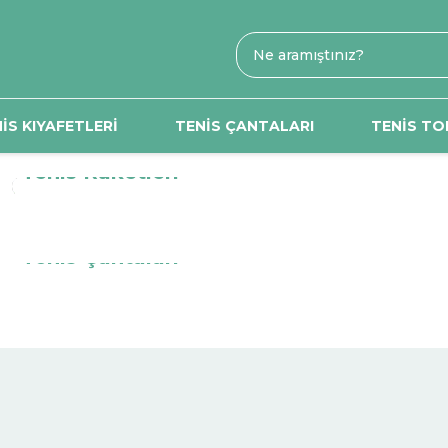
İS KIYAFETLERİ
TENİS ÇANTALARI
TENİS TO
Tenis Raketleri
Tenis Çantaları