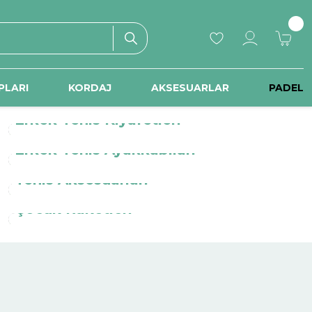
PLARI
KORDAJ
AKSESUARLAR
PADEL
Erkek Tenis Kıyafetleri
Erkek Tenis Ayakkabıları
Tenis Aksesuarları
Çocuk Raketleri