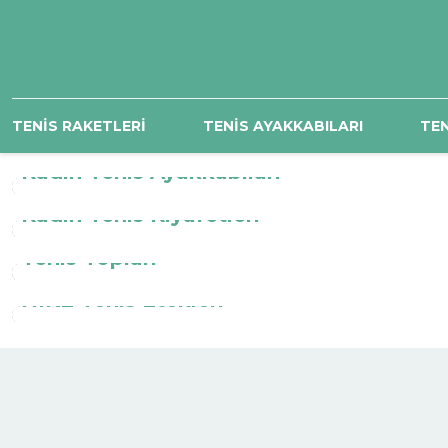
TENİS RAKETLERİ
TENİS AYAKKABILARI
TEN
Kadın Tenis Ayakkabıları
Kadın Tenis Kıyafetleri
Tenis Topları
NIKE Tenis Etekleri